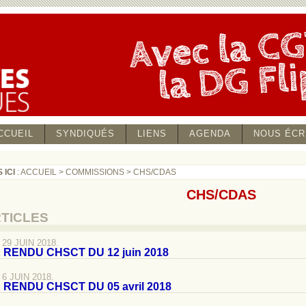
CCUEIL
SYNDIQUÉS
LIENS
AGENDA
NOUS ÉCR
 ICI
:
ACCUEIL
>
COMMISSIONS
>
CHS/CDAS
CHS/CDAS
RTICLES
29 JUIN 2018.
RENDU CHSCT DU 12 juin 2018
6 JUIN 2018.
RENDU CHSCT DU 05 avril 2018