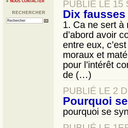
NOUS CONTACTER
PUBLIÉ LE 15
Dix fausses 
RECHERCHER
1. Ca ne sert à 
d’abord avoir co
entre eux, c’est
moraux et matéri
pour l’intérêt c
de (…)
PUBLIÉ LE 2 
Pourquoi se
pourquoi se syn
PUBLIÉ LE 1E