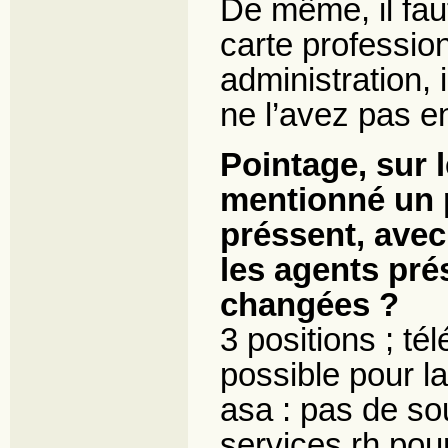
De même, il fau
carte professio
administration,
ne l’avez pas e
Pointage, sur 
mentionné un p
préssent, avec
les agents pré
changées ?
3 positions ; té
possible pour l
asa : pas de sou
services rh pour