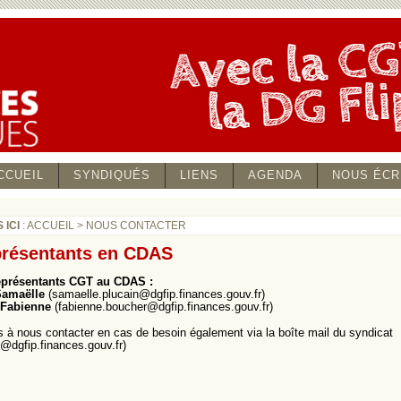
CCUEIL
SYNDIQUÉS
LIENS
AGENDA
NOUS ÉCR
 ICI
:
ACCUEIL
>
NOUS CONTACTER
présentants en CDAS
représentants CGT au CDAS :
amaëlle
(samaelle.plucain@dgfip.finances.gouv.fr)
Fabienne
(fabienne.boucher@dgfip.finances.gouv.fr)
s à nous contacter en cas de besoin également via la boîte mail du syndicat
1@dgfip.finances.gouv.fr)